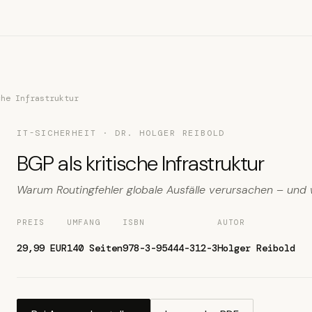
che Infrastruktur
IT-SICHERHEIT · DR. HOLGER REIBOLD
BGP als kritische Infrastruktur
Warum Routingfehler globale Ausfälle verursachen – und
PREIS
UMFANG
ISBN
AUTOR
29,99 EUR
140 Seiten
978-3-95444-312-3
Holger Reibold