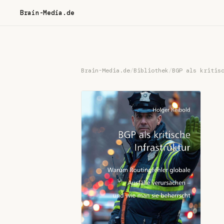
Brain-Media.de
Brain-Media.de
/
Bibliothek
/
BGP als kritis