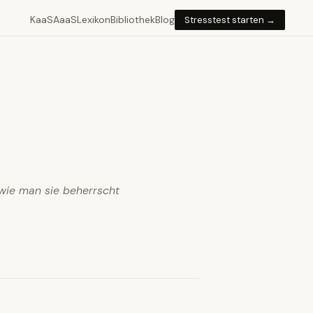
KaaS
AaaS
Lexikon
Bibliothek
Blog
Stresstest starten →
 wie man sie beherrscht