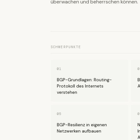
überwachen und beherrschen können.
SCHWERPUNKTE
01
0
BGP-Grundlagen: Routing-
B
Protokoll des Internets
A
verstehen
05
0
BGP-Resilienz in eigenen
N
Netzwerken aufbauen
I
A