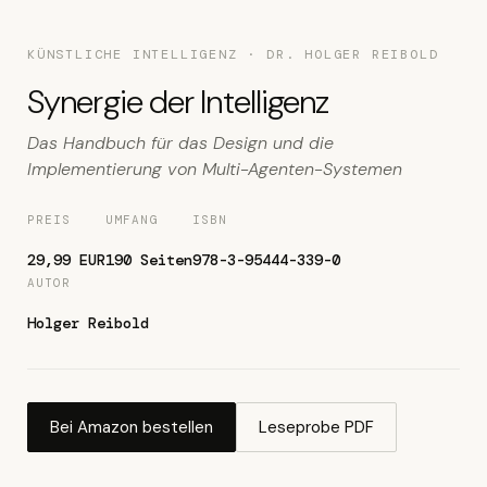
KÜNSTLICHE INTELLIGENZ · DR. HOLGER REIBOLD
Synergie der Intelligenz
Das Handbuch für das Design und die
Implementierung von Multi-Agenten-Systemen
PREIS
UMFANG
ISBN
29,99 EUR
190 Seiten
978-3-95444-339-0
AUTOR
Holger Reibold
Bei Amazon bestellen
Leseprobe PDF