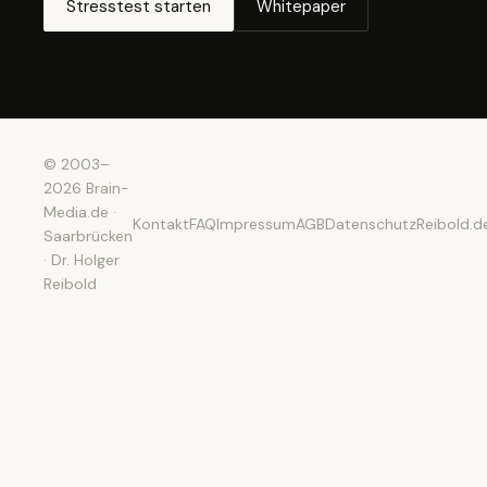
Stresstest starten
Whitepaper
© 2003–
2026 Brain-
Media.de ·
Kontakt
FAQ
Impressum
AGB
Datenschutz
Reibold.d
Saarbrücken
· Dr. Holger
Reibold