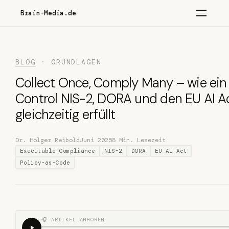
Brain-Media.de
BLOG
· GRUNDLAGEN
Collect Once, Comply Many – wie ein
Control NIS-2, DORA und den EU AI A
gleichzeitig erfüllt
Dr. Holger Reibold
Juni 2025
8 Min. Lesezeit
Executable Compliance
NIS-2
DORA
EU AI Act
Policy-as-Code
🎧 ARTIKEL ANHÖREN