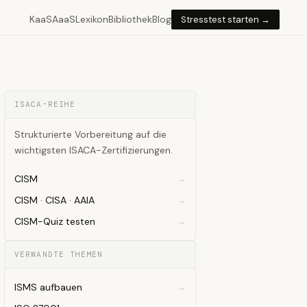
KaaS
AaaS
Lexikon
Bibliothek
Blog
Stresstest starten →
ISACA-REIHE
Strukturierte Vorbereitung auf die
wichtigsten ISACA-Zertifizierungen.
CISM
CISM · CISA · AAIA
CISM-Quiz testen
VERWANDTE THEMEN
ISMS aufbauen