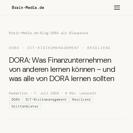
Brain-Media.de
Brain-Media.de
/
Blog
/
DORA als Blaupause
DORA · ICT-RISIKOMANAGEMENT · RESILIENZ
DORA: Was Finanzunternehmen
von anderen lernen können – und
was alle von DORA lernen sollten
Redaktion · 7. Juli 2026 · 8 Min. Lesezeit
DORA
ICT-Risikomanagement
Resilienz
Drittanbieter