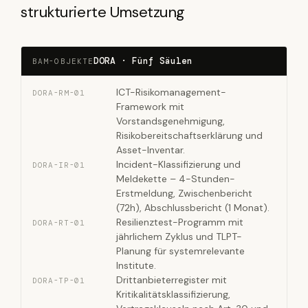
strukturierte Umsetzung
DORA · Fünf Säulen
BAM-OBJEKTE
ICT-Risikomanagement-
DORA-RM-01
Framework mit
Vorstandsgenehmigung,
Risikobereitschaftserklärung und
Asset-Inventar.
Incident-Klassifizierung und
DORA-IR-01
Meldekette – 4-Stunden-
Erstmeldung, Zwischenbericht
(72h), Abschlussbericht (1 Monat).
Resilienztest-Programm mit
DORA-RT-01
jährlichem Zyklus und TLPT-
Planung für systemrelevante
Institute.
Drittanbieterregister mit
DORA-TP-01
Kritikalitätsklassifizierung,