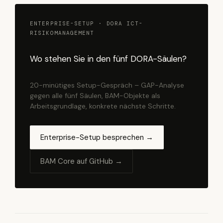
ENTERPRISE-SETUP · DORA ICT-
RISIKOMANAGEMENT
Wo stehen Sie in den fünf DORA-Säulen?
20-minütiges Setup-Gespräch – GAP-Analyse
gegen alle fünf Säulen, BAM-Objekte als
Arbeitsgrundlage, konkrete nächste Schritte.
Enterprise-Setup besprechen →
BAM Core auf GitHub →