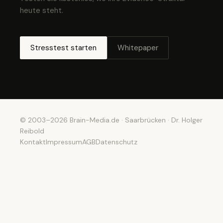
heute steht.
Stresstest starten
Whitepaper
© 2003–2026 Brain-Media.de · Saarbrücken · Dr. Holger
Reibold
Kontakt
Impressum
AGB
Datenschutz