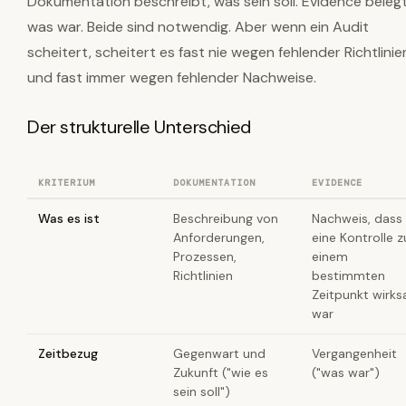
Dokumentation beschreibt, was sein soll. Evidence belegt
was war. Beide sind notwendig. Aber wenn ein Audit
scheitert, scheitert es fast nie wegen fehlender Richtlinie
und fast immer wegen fehlender Nachweise.
Der strukturelle Unterschied
KRITERIUM
DOKUMENTATION
EVIDENCE
Was es ist
Beschreibung von
Nachweis, dass
Anforderungen,
eine Kontrolle z
Prozessen,
einem
Richtlinien
bestimmten
Zeitpunkt wirk
war
Zeitbezug
Gegenwart und
Vergangenheit
Zukunft ("wie es
("was war")
sein soll")