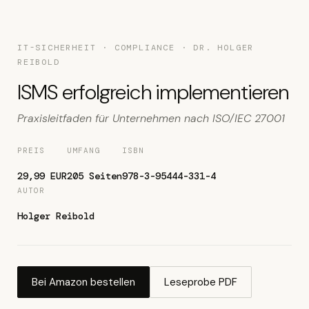
IT-SICHERHEIT · COMPLIANCE · DR. HOLGER
REIBOLD
ISMS erfolgreich implementieren
Praxisleitfaden für Unternehmen nach ISO/IEC 27001
PREIS
UMFANG
ISBN
29,99 EUR
205 Seiten
978-3-95444-331-4
AUTOR
Holger Reibold
Bei Amazon bestellen
Leseprobe PDF