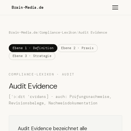
Brain-Media.de
Brain-Media.de
/
Compliance-Lexikon
/
Audit Evidence
Ebene 1 · Definition
Ebene 2 · Praxis
Ebene 3 · Strategie
COMPLIANCE-LEXIKON · AUDIT
Audit Evidence
[ˈɔːdɪt ˈɛvɪdəns] · auch: Prüfungsnachweise,
Revisionsbelege, Nachweisdokumentation
Audit Evidence bezeichnet alle