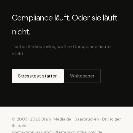
Compliance läuft. Oder sie läuft
nicht.
Testen Sie kostenlos, wo Ihre Compliance heute
steht.
Stresstest starten
Whitepaper
© 2003–2026 Brain-Media.de · Saarbrücken · Dr. Holger
Reibold
Kontakt
Impressum
AGB
Datenschutz
Reibold.de