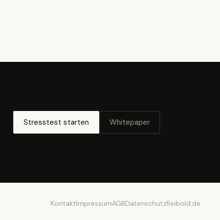
Stresstest starten
Whitepaper
Kontakt
Impressum
AGB
Datenschutz
Reibold.de