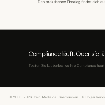
Den praktischen Einstieg findet sich au
Compliance läuft. Oder sie läu
Testen Sie kostenlos, wo Ihre Compliance heut
© 2003–2026 Brain-Media.de · Saarbrücken · Dr. Holger Reibo