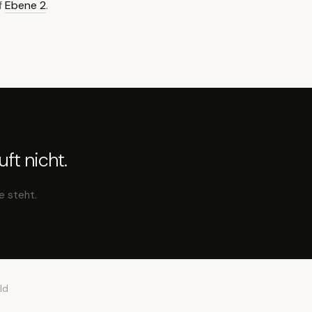
f
Ebene 2
.
ft nicht.
e steht.
ld