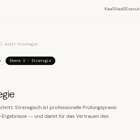
KaaS
AaaS
Execut
al Audit
/
Strategie
s
Ebene 3 · Strategie
egie
chritt. Strategisch ist professionelle Prüfungspraxis
-Ergebnisse -- und damit für das Vertrauen des