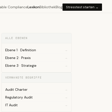
able Compliance
Lexikon
Bibliothek
Blog
Stresstest starten →
ALLE EBENEN
Ebene 1 · Definition
Ebene 2 · Praxis
Ebene 3 · Strategie
VERWANDTE BEGRIFFE
Audit Charter
Regulatory Audit
IT Audit