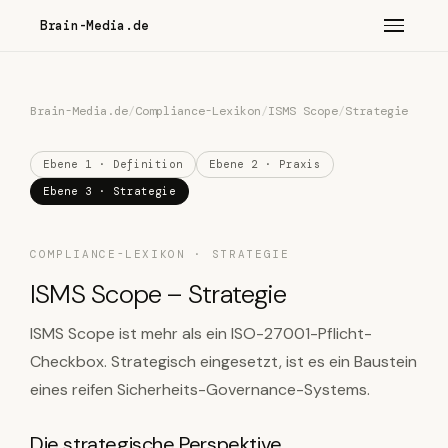
Brain-Media.de
Brain-Media.de
/
Compliance-Lexikon
/
ISMS Scope
/
Strategie
Ebene 1 · Definition
Ebene 2 · Praxis
Ebene 3 · Strategie
COMPLIANCE-LEXIKON · STRATEGIE
ISMS Scope – Strategie
ISMS Scope ist mehr als ein ISO-27001-Pflicht-
Checkbox. Strategisch eingesetzt, ist es ein Baustein
eines reifen Sicherheits-Governance-Systems.
Die strategische Perspektive