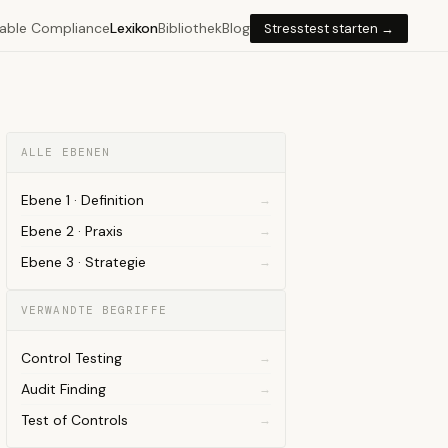
able Compliance
Lexikon
Bibliothek
Blog
Stresstest starten →
ALLE EBENEN
Ebene 1 · Definition
Ebene 2 · Praxis
Ebene 3 · Strategie
VERWANDTE BEGRIFFE
Control Testing
Audit Finding
Test of Controls