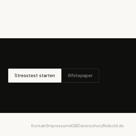
Stresstest starten
Whitepaper
Kontakt
Impressum
AGB
Datenschutz
Reibold.de