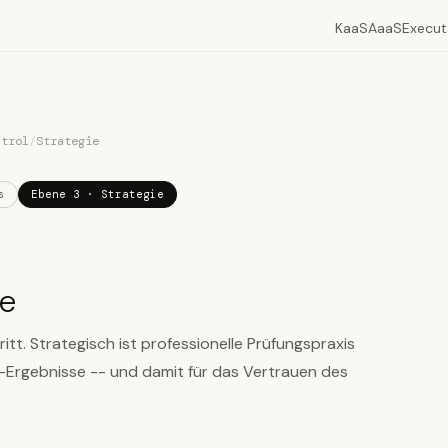
KaaS
AaaS
Execut
ntrol
/
Strategie
s
Ebene 3 · Strategie
ie
itt. Strategisch ist professionelle Prüfungspraxis
-Ergebnisse -- und damit für das Vertrauen des