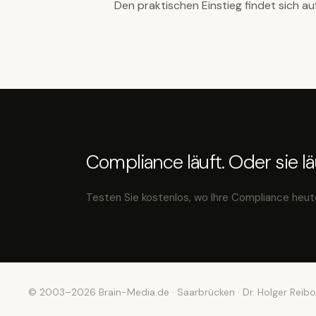
Den praktischen Einstieg findet sich au
Compliance läuft. Oder sie läu
Testen Sie kostenlos, wo Ihre Compliance heut
© 2003–2026 Brain-Media.de · Saarbrücken · Dr. Holger Reibo