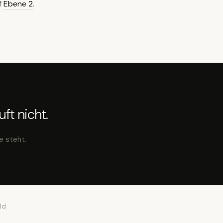
f
Ebene 2
.
ft nicht.
e steht.
ld