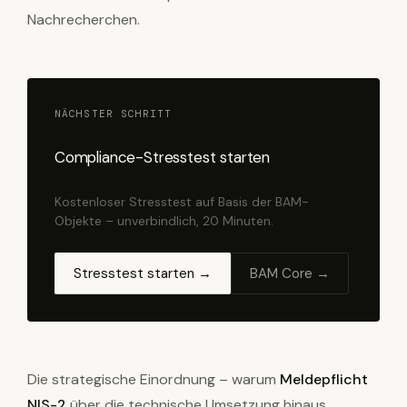
Nachrecherchen.
NÄCHSTER SCHRITT
Compliance-Stresstest starten
Kostenloser Stresstest auf Basis der BAM-
Objekte – unverbindlich, 20 Minuten.
Stresstest starten →
BAM Core →
Die strategische Einordnung – warum
Meldepflicht
NIS-2
über die technische Umsetzung hinaus