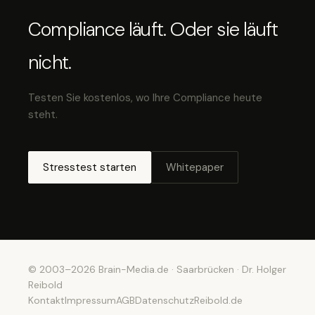
Compliance läuft. Oder sie läuft
nicht.
Testen Sie kostenlos, wo Ihre Compliance heute
steht.
Stresstest starten
Whitepaper
© 2003–2026 Brain-Media.de · Saarbrücken · Dr. Holger
Reibold
Kontakt
Impressum
AGB
Datenschutz
Reibold.de