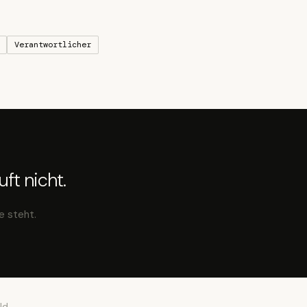
Verantwortlicher
ft nicht.
e steht.
ld