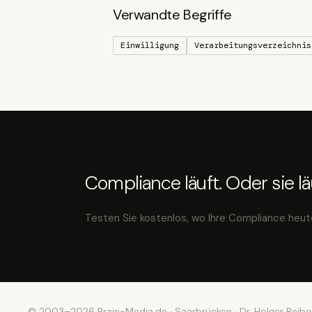
Verwandte Begriffe
Einwilligung
Verarbeitungsverzeichnis
Compliance läuft. Oder sie läu
Testen Sie kostenlos, wo Ihre Compliance heut
© 2003–2026 Brain-Media.de · Saarbrücken · Dr. Holger Reibo