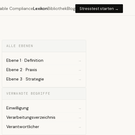
able Compliance
Lexikon
Bibliothek
Blog
Stresstest starten →
ALLE EBENEN
Ebene 1 · Definition
Ebene 2 · Praxis
Ebene 3 · Strategie
VERWANDTE BEGRIFFE
Einwilligung
Verarbeitungsverzeichnis
Verantwortlicher