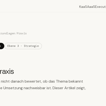
KaaS
AaaS
Execut
grundlagen
/
Praxis
s
Ebene 3 · Strategie
raxis
 nicht danach bewertet, ob das Thema bekannt
te Umsetzung nachweisbar ist. Dieser Artikel zeigt,