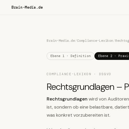
Brain-Media.de
Brain-Media.de
/
Compliance-Lexikon
/
Rechts
Ebene 1 · Definition
Ebene 2 · Praxi
COMPLIANCE-LEXIKON · DSGVO
Rechtsgrundlagen – P
Rechtsgrundlagen
wird von Auditoren
ist, sondern ob eine belastbare, datier
was konkret vorzubereiten ist.