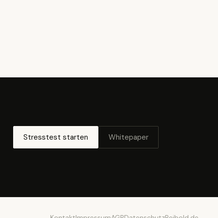
Stresstest starten
Whitepaper
Kontakt
Impressum
AGB
Datenschutz
Reibold.de