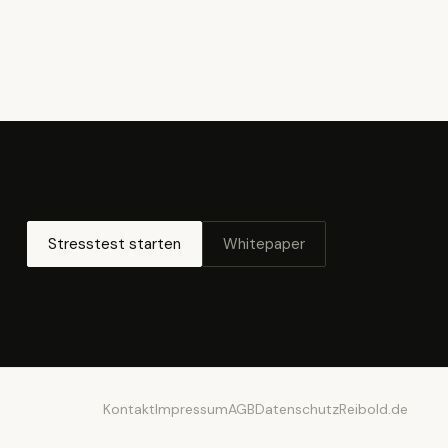
Stresstest starten
Whitepaper
Kontakt
Impressum
AGB
Datenschutz
Reibold.de