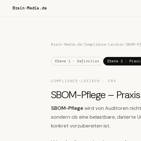
Brain-Media.de
Brain-Media.de
/
Compliance-Lexikon
/
SBOM-P
Ebene 1 · Definition
Ebene 2 · Praxi
COMPLIANCE-LEXIKON · CRA
SBOM-Pflege – Praxis
SBOM-Pflege
wird von Auditoren nich
sondern ob eine belastbare, datierte U
konkret vorzubereiten ist.