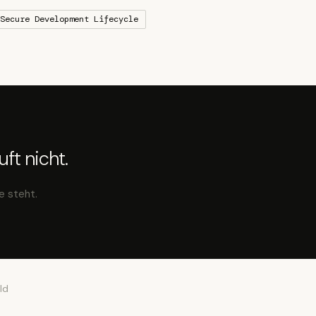
Secure Development Lifecycle
ft nicht.
e steht.
ld