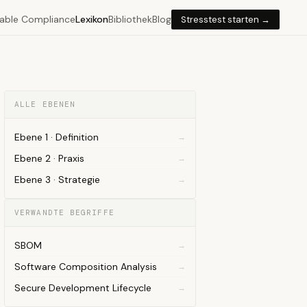
able Compliance
Lexikon
Bibliothek
Blog
Stresstest starten →
ALLE EBENEN
Ebene 1 · Definition
Ebene 2 · Praxis
Ebene 3 · Strategie
VERWANDTE BEGRIFFE
SBOM
Software Composition Analysis
Secure Development Lifecycle