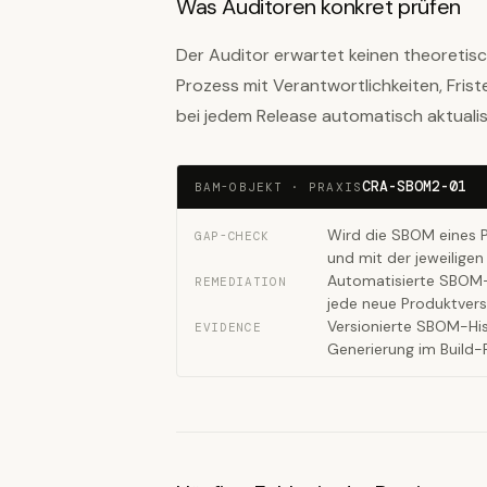
Was Auditoren konkret prüfen
Der Auditor erwartet keinen theoretis
Prozess mit Verantwortlichkeiten, Fri
bei jedem Release automatisch aktualisi
CRA-SBOM2-01
BAM-OBJEKT · PRAXIS
Wird die SBOM eines P
GAP-CHECK
und mit der jeweiligen
Automatisierte SBOM-G
REMEDIATION
jede neue Produktvers
Versionierte SBOM-His
EVIDENCE
Generierung im Build-