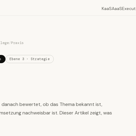
KaaS
AaaS
Execut
flege
/
Praxis
s
Ebene 3 · Strategie
t danach bewertet, ob das Thema bekannt ist,
msetzung nachweisbar ist. Dieser Artikel zeigt, was