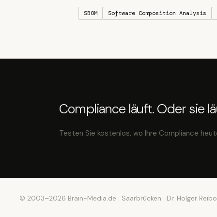
SBOM
Software Composition Analysis
Compliance läuft. Oder sie läu
Testen Sie kostenlos, wo Ihre Compliance heut
© 2003–2026 Brain-Media.de · Saarbrücken · Dr. Holger Reibo