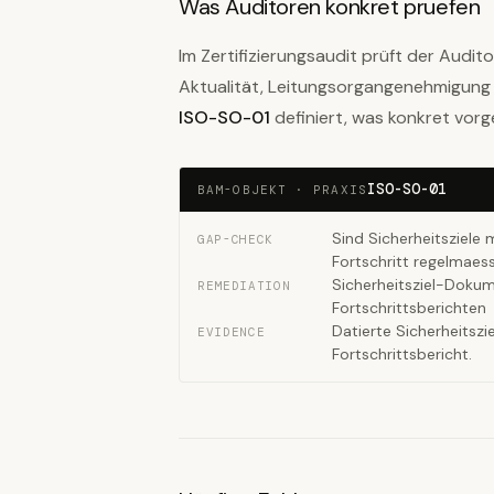
Was Auditoren konkret pruefen
Im Zertifizierungsaudit prüft der Audit
Aktualität, Leitungsorgangenehmigung
ISO-SO-01
definiert, was konkret vor
ISO-SO-01
BAM-OBJEKT · PRAXIS
Sind Sicherheitsziele 
GAP-CHECK
Fortschritt regelmaess
Sicherheitsziel-Dokum
REMEDIATION
Fortschrittsberichten
Datierte Sicherheitszi
EVIDENCE
Fortschrittsbericht.