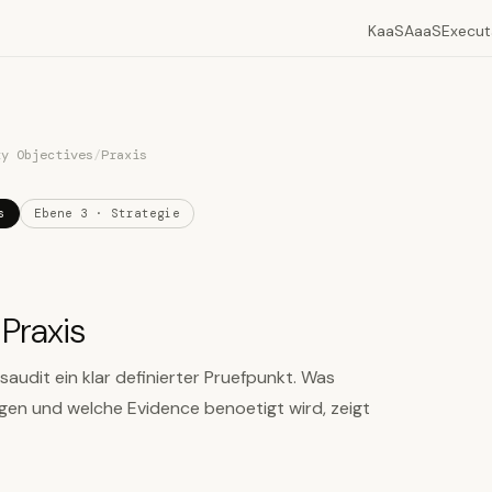
KaaS
AaaS
Execut
ty Objectives
/
Praxis
s
Ebene 3 · Strategie
Praxis
gsaudit ein klar definierter Pruefpunkt. Was
ngen und welche Evidence benoetigt wird, zeigt