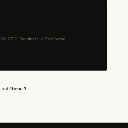
ISO 27001 Readiness in 20 Minuten.
h auf
Ebene 3
.