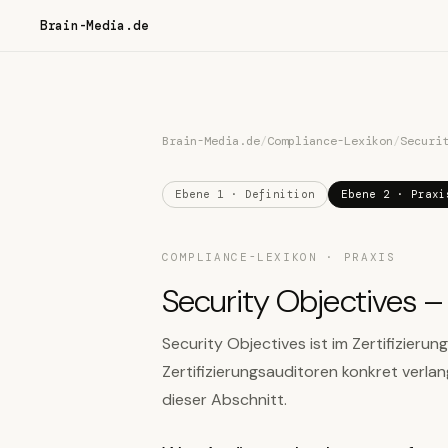
Brain-Media.de
Brain-Media.de
/
Compliance-Lexikon
/
Securi
Ebene 1 · Definition
Ebene 2 · Praxi
COMPLIANCE-LEXIKON · PRAXIS
Security Objectives – 
Security Objectives ist im Zertifizierun
Zertifizierungsauditoren konkret verla
dieser Abschnitt.