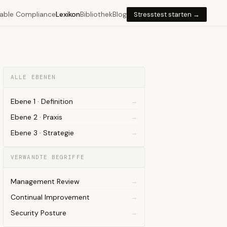
able Compliance
Lexikon
Bibliothek
Blog
Stresstest starten →
ALLE EBENEN
Ebene 1 · Definition
Ebene 2 · Praxis
Ebene 3 · Strategie
VERWANDTE BEGRIFFE
Management Review
Continual Improvement
Security Posture