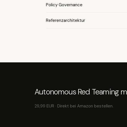
Policy Governance
Referenzarchitektur
Autonomous Red Teaming mi
29,99 EUR · Direkt bei Amazon bestellen.