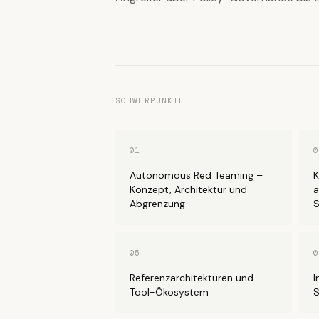
SCHWERPUNKTE
01
0
Autonomous Red Teaming –
K
Konzept, Architektur und
a
Abgrenzung
S
05
0
Referenzarchitekturen und
I
Tool-Ökosystem
S