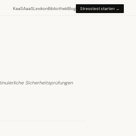
KaaS
AaaS
Lexikon
Bibliothek
Blog
Stresstest starten →
inuierliche Sicherheitsprüfungen