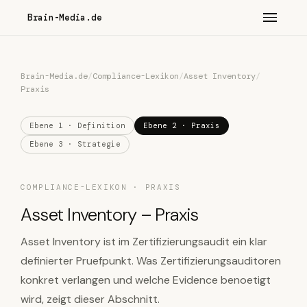
Brain-Media.de
Brain-Media.de
/
Compliance-Lexikon
/
Asset Inventory
/
Praxis
Ebene 1 · Definition
Ebene 2 · Praxis
Ebene 3 · Strategie
COMPLIANCE-LEXIKON · PRAXIS
Asset Inventory – Praxis
Asset Inventory ist im Zertifizierungsaudit ein klar
definierter Pruefpunkt. Was Zertifizierungsauditoren
konkret verlangen und welche Evidence benoetigt
wird, zeigt dieser Abschnitt.