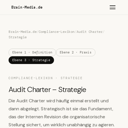
Brain-Media.de
Brain-Media.de
/
Compliance-Lexikon
/
Audit Charter
/
Strategie
Ebene 1 · Definition
Ebene 2 · Praxis
Ebene 3 · Strategie
COMPLIANCE-LEXIKON · STRATEGIE
Audit Charter – Strategie
Die Audit Charter wird häufig einmal erstellt und
dann abgelegt. Strategisch ist sie das Fundament,
das der Internen Revision die organisatorische
Stellung sichert, um wirklich unabhängig zu agieren.