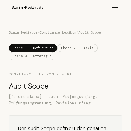
Brain-Media.de
Brain-Media.de
/
Compliance-Lexikon
/
Audit Scope
Ebene 1 · Definition
Ebene 2 · Praxis
Ebene 3 · Strategie
COMPLIANCE-LEXIKON · AUDIT
Audit Scope
[ˈɔːdɪt skəʊp] · auch: Prüfungsumfang,
Prüfungsabgrenzung, Revisionsumfang
Der Audit Scope definiert den genauen