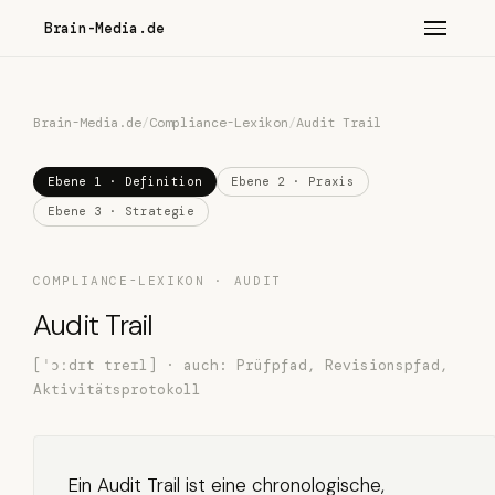
Brain-Media.de
Brain-Media.de
/
Compliance-Lexikon
/
Audit Trail
Ebene 1 · Definition
Ebene 2 · Praxis
Ebene 3 · Strategie
COMPLIANCE-LEXIKON · AUDIT
Audit Trail
[ˈɔːdɪt treɪl] · auch: Prüfpfad, Revisionspfad,
Aktivitätsprotokoll
Ein Audit Trail ist eine chronologische,