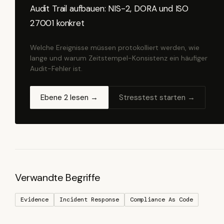
Audit Trail aufbauen: NIS-2, DORA und ISO
27001 konkret
Welche Ereignisse müssen protokolliert werden, wie
lange und warum Zeitstempel-Konsistenz ein häufiger
Audit-Fehler ist.
Ebene 2 lesen →
Stresstest starten →
Verwandte Begriffe
Evidence
Incident Response
Compliance As Code