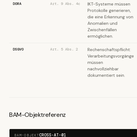
DORA
Art. 9 Abs. 4c
IKT-Systeme müssen
Protokolle generieren,
die eine Erkennung von
Anomalien und
Zwischenfällen
ermöglichen.
DSGVO
Art. 5 Abs. 2
Rechenschaftspflicht:
Verarbeitungsvorgänge
müssen
nachvollziehbar
dokumentiert sein.
BAM-Objektreferenz
CROSS-AT-01
BAM-OBJEKT