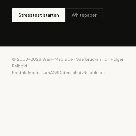
Stresstest starten
Whitepaper
© 2003–2026 Brain-Media.de · Saarbrücken · Dr. Holger
Reibold
Kontakt
Impressum
AGB
Datenschutz
Reibold.de