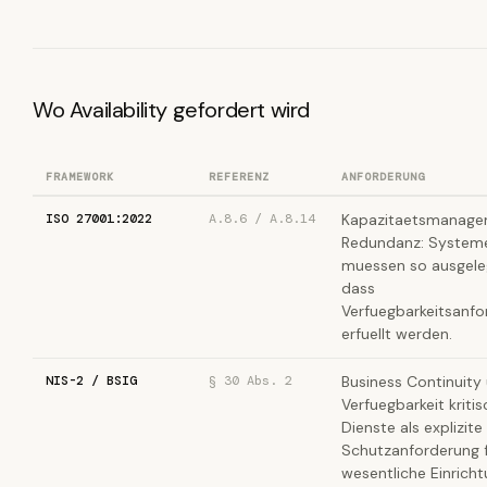
Wo Availability gefordert wird
FRAMEWORK
REFERENZ
ANFORDERUNG
ISO 27001:2022
A.8.6 / A.8.14
Kapazitaetsmanage
Redundanz: System
muessen so ausgeleg
dass
Verfuegbarkeitsanf
erfuellt werden.
NIS-2 / BSIG
§ 30 Abs. 2
Business Continuity
Verfuegbarkeit kritis
Dienste als explizite
Schutzanforderung 
wesentliche Einricht