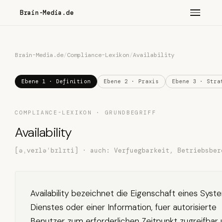
Brain-Media.de
Brain-Media.de
/
Compliance-Lexikon
/
Availability
Ebene 1 · Definition
Ebene 2 · Praxis
Ebene 3 · Stra
COMPLIANCE-LEXIKON · GRUNDBEGRIFF
Availability
[əˌveɪləˈbɪlɪti] · auch: Verfuegbarkeit, Betriebsber
Availability bezeichnet die Eigenschaft eines Syst
Dienstes oder einer Information, fuer autorisierte
Benutzer zum erforderlichen Zeitpunkt zugreifbar