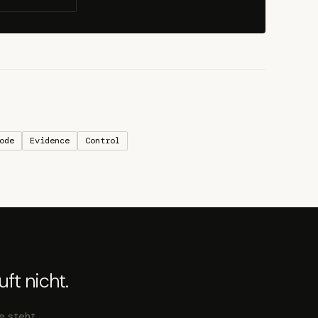
ode
Evidence
Control
ft nicht.
e steht.