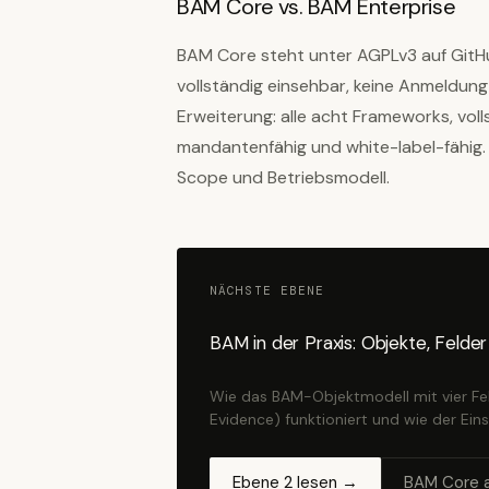
BAM Core vs. BAM Enterprise
BAM Core steht unter AGPLv3 auf GitHu
vollständig einsehbar, keine Anmeldung 
Erweiterung: alle acht Frameworks, vo
mandantenfähig und white-label-fähig. 
Scope und Betriebsmodell.
NÄCHSTE EBENE
BAM in der Praxis: Objekte, Felder
Wie das BAM-Objektmodell mit vier Fe
Evidence) funktioniert und wie der Einst
Ebene 2 lesen →
BAM Core 