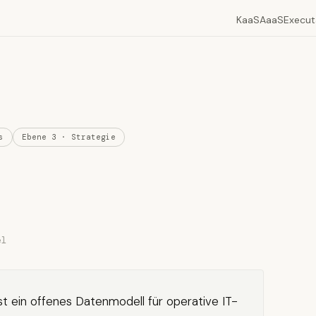
KaaS
AaaS
Execut
s
Ebene 3 · Strategie
el
t ein offenes Datenmodell für operative IT-