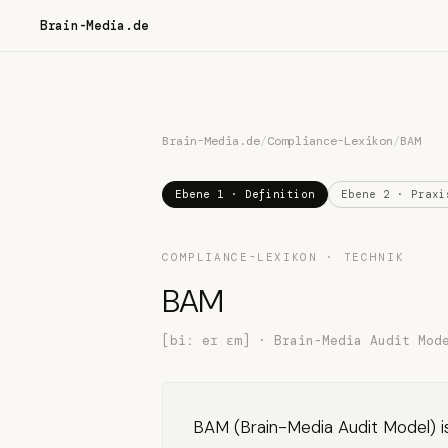
Brain-Media.de
Brain-Media.de
/
Compliance-Lexikon
/
BAM
Ebene 1 · Definition
Ebene 2 · Praxi
COMPLIANCE-LEXIKON · TECHNIK
BAM
[biː eɪ ɛm] · Brain-Media Audit Mod
BAM (Brain-Media Audit Model) is