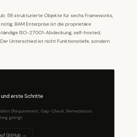
b: 58 strukturierte Objekte für sechs Frameworks,
nötig. BAM Enterprise ist die proprietäre
llständige ISO-27001-Abdeckung, self-hosted,
Der Unterschied ist nicht Funktionstiefe, sondern
 und erste Schritte
ldern (Requirement, Gap-Check, Remediation,
ieg gelingt.
auf GitHub →