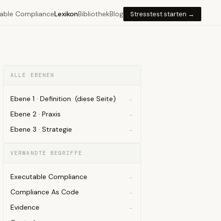
able Compliance
Lexikon
Bibliothek
Blog
Stresstest starten →
ALLE EBENEN
Ebene 1 · Definition (diese Seite)
Ebene 2 · Praxis
Ebene 3 · Strategie
VERWANDTE BEGRIFFE
Executable Compliance
Compliance As Code
Evidence