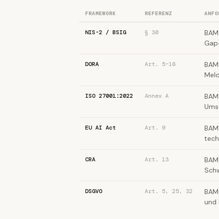
FRAMEWORK
REFERENZ
ANFO
NIS-2 / BSIG
§ 30
BAM 
Gap-
DORA
Art. 5–16
BAM
Meld
ISO 27001:2022
Annex A
BAM 
Umse
EU AI Act
Art. 9
BAM 
tech
CRA
Art. 13
BAM
Schw
DSGVO
Art. 5, 25, 32
BAM 
und 