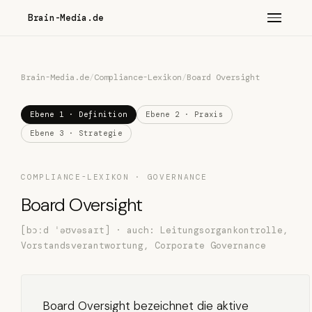
Brain-Media.de
Brain-Media.de
/
Compliance-Lexikon
/
Board Oversight
Ebene 1 · Definition
Ebene 2 · Praxis
Ebene 3 · Strategie
COMPLIANCE-LEXIKON · GOVERNANCE
Board Oversight
[bɔːd ˈəʊvəsaɪt] · auch: Leitungsorgankontrolle,
Vorstandsverantwortung, Corporate Governance
Board Oversight bezeichnet die aktive