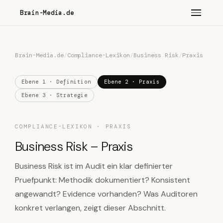
Brain-Media.de
Brain-Media.de
/
Compliance-Lexikon
/
Business Risk
/
Praxis
Ebene 1 · Definition
Ebene 2 · Praxis
Ebene 3 · Strategie
COMPLIANCE-LEXIKON · PRAXIS
Business Risk – Praxis
Business Risk ist im Audit ein klar definierter
Pruefpunkt: Methodik dokumentiert? Konsistent
angewandt? Evidence vorhanden? Was Auditoren
konkret verlangen, zeigt dieser Abschnitt.