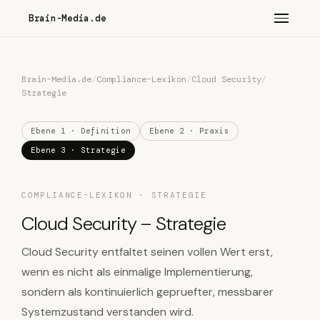
Brain-Media.de
Brain-Media.de
/
Compliance-Lexikon
/
Cloud Security
/
Strategie
Ebene 1 · Definition
Ebene 2 · Praxis
Ebene 3 · Strategie
COMPLIANCE-LEXIKON · STRATEGIE
Cloud Security – Strategie
Cloud Security entfaltet seinen vollen Wert erst,
wenn es nicht als einmalige Implementierung,
sondern als kontinuierlich gepruefter, messbarer
Systemzustand verstanden wird.