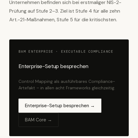
Unternehmen befinden sich bei erstmaliger NIS-2-
Prüfung auf Stufe 2–3. Ziel ist Stufe 4 für alle zehn
Art.-21-Maßnahmen, Stufe 5 für die kritischsten.
BAM ENTERPRISE · EXECUTABLE COMPLIANCE
Enterprise-Setup besprechen
Control Mapping als ausführbares Compliance-
Artefakt – in allen acht Frameworks gleichzeitig.
Enterprise-Setup besprechen →
BAM Core →