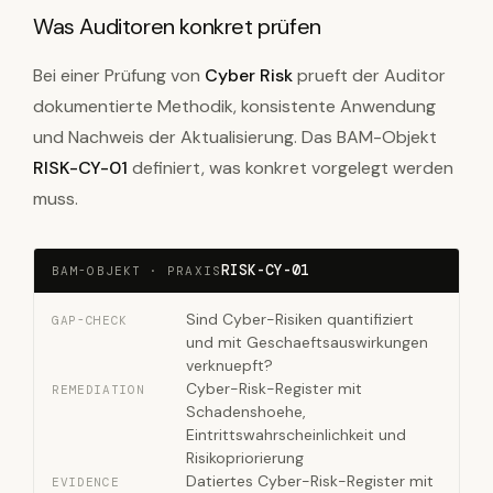
Was Auditoren konkret prüfen
Bei einer Prüfung von
Cyber Risk
prueft der Auditor
dokumentierte Methodik, konsistente Anwendung
und Nachweis der Aktualisierung. Das BAM-Objekt
RISK-CY-01
definiert, was konkret vorgelegt werden
muss.
RISK-CY-01
BAM-OBJEKT · PRAXIS
Sind Cyber-Risiken quantifiziert
GAP-CHECK
und mit Geschaeftsauswirkungen
verknuepft?
Cyber-Risk-Register mit
REMEDIATION
Schadenshoehe,
Eintrittswahrscheinlichkeit und
Risikopriorierung
Datiertes Cyber-Risk-Register mit
EVIDENCE