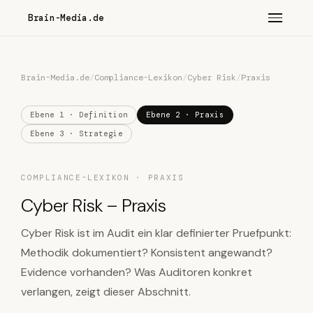
Brain-Media.de
Brain-Media.de
/
Compliance-Lexikon
/
Cyber Risk
/
Praxis
Ebene 1 · Definition
Ebene 2 · Praxis
Ebene 3 · Strategie
COMPLIANCE-LEXIKON · PRAXIS
Cyber Risk – Praxis
Cyber Risk ist im Audit ein klar definierter Pruefpunkt:
Methodik dokumentiert? Konsistent angewandt?
Evidence vorhanden? Was Auditoren konkret
verlangen, zeigt dieser Abschnitt.