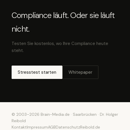
Compliance läuft. Oder sie läuft
nicht.
Testen Sie kostenlos, wo Ihre Compliance heute
steht.
Stresstest starten
Whitepaper
© 2003–2026 Brain-Media.de · Saarbrücken · Dr. Holger
Reibold
Kontakt
Impressum
AGB
Datenschutz
Reibold.de