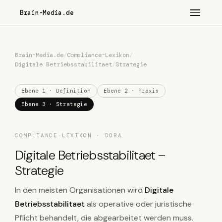
Brain-Media.de
Brain-Media.de
/
Compliance-Lexikon
/
Digitale Betriebsstabilitaet
/
Strategie
Ebene 1 · Definition
Ebene 2 · Praxis
Ebene 3 · Strategie
COMPLIANCE-LEXIKON · DORA
Digitale Betriebsstabilitaet –
Strategie
In den meisten Organisationen wird
Digitale
Betriebsstabilitaet
als operative oder juristische
Pflicht behandelt, die abgearbeitet werden muss.