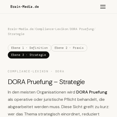
Brain-Media.de
Brain-Media.de
/
Compliance-Lexikon
/
DORA Pruefung
/
Strategie
Ebene 1 · Definition
Ebene 2 · Praxis
Ebene 3 · Strategie
COMPLIANCE-LEXIKON · DORA
DORA Pruefung – Strategie
In den meisten Organisationen wird
DORA Pruefung
als operative oder juristische Pflicht behandelt, die
abgearbeitet werden muss. Diese Sicht greift zu kurz:
wer das Thema strategisch einordnet, reduziert