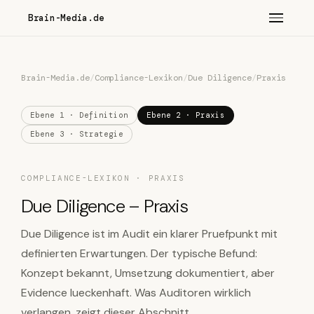
Brain-Media.de
Brain-Media.de
/
Compliance-Lexikon
/
Due Diligence
/
Praxis
Ebene 1 · Definition
Ebene 2 · Praxis
Ebene 3 · Strategie
COMPLIANCE-LEXIKON · PRAXIS
Due Diligence – Praxis
Due Diligence ist im Audit ein klarer Pruefpunkt mit
definierten Erwartungen. Der typische Befund:
Konzept bekannt, Umsetzung dokumentiert, aber
Evidence lueckenhaft. Was Auditoren wirklich
verlangen, zeigt dieser Abschnitt.