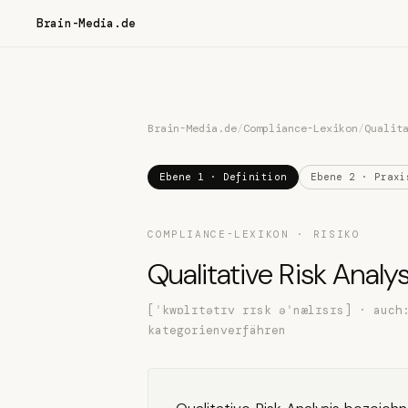
Brain-Media.de
Brain-Media.de
/
Compliance-Lexikon
/
Qualit
Ebene 1 · Definition
Ebene 2 · Praxi
COMPLIANCE-LEXIKON · RISIKO
Qualitative Risk Analys
[ˈkwɒlɪtətɪv rɪsk əˈnælɪsɪs] · auch
kategorienverfähren