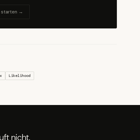
 starten →
x
Likelihood
ft nicht.