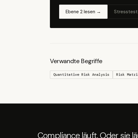
Ebene 2 lesen →
Stresstest
Verwandte Begriffe
Quantitative Risk Analysis
Risk Matri
Compliance läuft. Oder sie läu