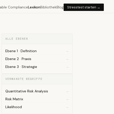
able Compliance
Lexikon
Bibliothek
Blog
Stresstest starten →
ALLE EBENEN
Ebene 1 · Definition
Ebene 2 · Praxis
Ebene 3 · Strategie
VERWANDTE BEGRIFFE
Quantitative Risk Analysis
Risk Matrix
Likelihood