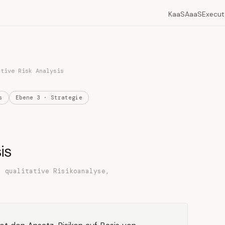
KaaS
AaaS
Execut
ative Risk Analysis
s
Ebene 3 · Strategie
is
: qualitative Risikoanalyse,