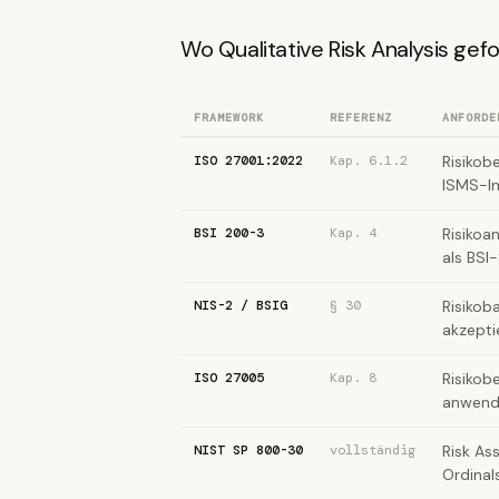
Wo Qualitative Risk Analysis gefo
FRAMEWORK
REFERENZ
ANFORDE
ISO 27001:2022
Kap. 6.1.2
Risikob
ISMS-I
BSI 200-3
Kap. 4
Risikoa
als BSI
NIS-2 / BSIG
§ 30
Risikob
akzepti
ISO 27005
Kap. 8
Risikob
anwendb
NIST SP 800-30
vollständig
Risk As
Ordinal