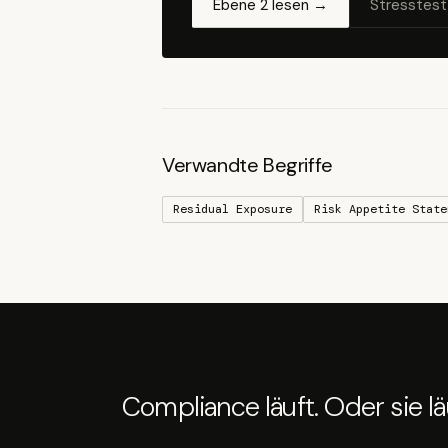
Ebene 2 lesen →
Stresstest
Verwandte Begriffe
Residual Exposure
Risk Appetite State
Compliance läuft. Oder sie läu