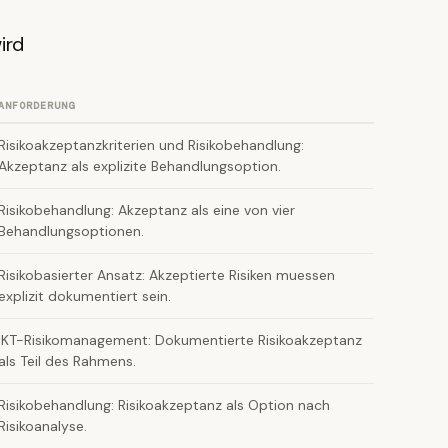
ird
ANFORDERUNG
Risikoakzeptanzkriterien und Risikobehandlung:
Akzeptanz als explizite Behandlungsoption.
Risikobehandlung: Akzeptanz als eine von vier
Behandlungsoptionen.
Risikobasierter Ansatz: Akzeptierte Risiken muessen
explizit dokumentiert sein.
IKT-Risikomanagement: Dokumentierte Risikoakzeptanz
als Teil des Rahmens.
Risikobehandlung: Risikoakzeptanz als Option nach
Risikoanalyse.