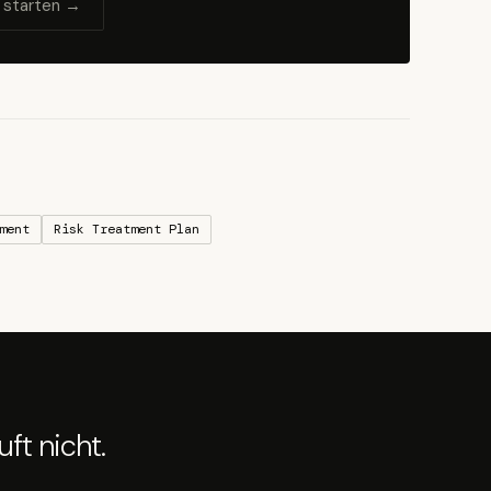
 starten →
ment
Risk Treatment Plan
ft nicht.