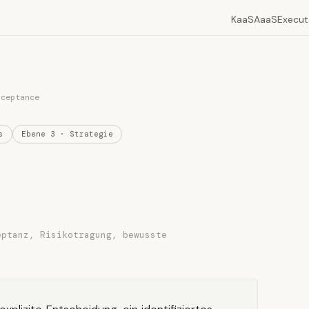
KaaS
AaaS
Execut
cceptance
s
Ebene 3 · Strategie
eptanz, Risikotragung, bewusste