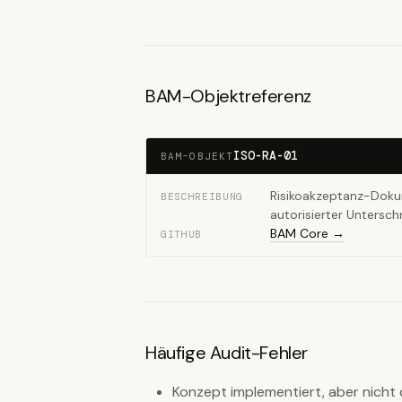
BAM-Objektreferenz
ISO-RA-01
BAM-OBJEKT
Risikoakzeptanz-Dokum
BESCHREIBUNG
autorisierter Unterschr
BAM Core →
GITHUB
Häufige Audit-Fehler
Konzept implementiert, aber nicht