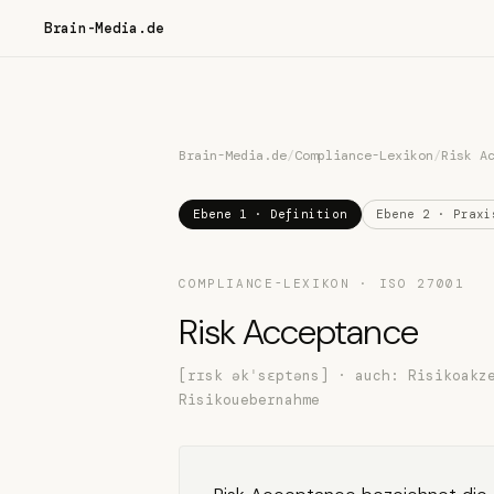
Brain-Media.de
Brain-Media.de
/
Compliance-Lexikon
/
Risk A
Ebene 1 · Definition
Ebene 2 · Praxi
COMPLIANCE-LEXIKON · ISO 27001
Risk Acceptance
[rɪsk əkˈsɛptəns] · auch: Risikoakz
Risikouebernahme