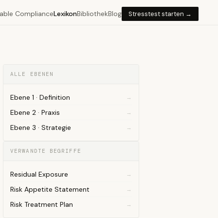
able Compliance
Lexikon
Bibliothek
Blog
Stresstest starten →
ALLE EBENEN
Ebene 1 · Definition
Ebene 2 · Praxis
Ebene 3 · Strategie
VERWANDTE BEGRIFFE
Residual Exposure
Risk Appetite Statement
Risk Treatment Plan