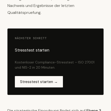
Nachweis und Ergebnisse der letzten
Qualitätspruefung.
NÄCHSTER SCHRITT
Stresstest starten
Kostenloser Compliance-Stresstest – ISO 27001
und NIS-2 in 20 Minuten.
Stresstest starten →
Die strategische Einordnung findet sich auf
Ebene 3
.