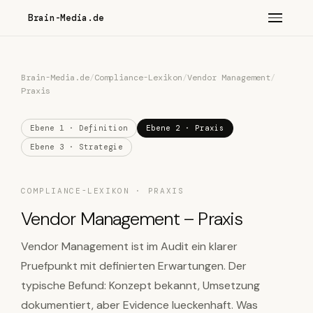
Brain-Media.de
Brain-Media.de
/
Compliance-Lexikon
/
Vendor Management
/
Praxis
Ebene 1 · Definition
Ebene 2 · Praxis
Ebene 3 · Strategie
COMPLIANCE-LEXIKON · PRAXIS
Vendor Management – Praxis
Vendor Management ist im Audit ein klarer
Pruefpunkt mit definierten Erwartungen. Der
typische Befund: Konzept bekannt, Umsetzung
dokumentiert, aber Evidence lueckenhaft. Was