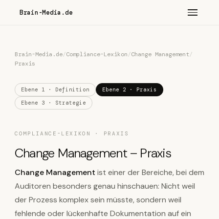
Brain-Media.de
Brain-Media.de
/
Compliance-Lexikon
/
Change Management
/
Praxis
Ebene 1 · Definition
Ebene 2 · Praxis
Ebene 3 · Strategie
COMPLIANCE-LEXIKON · PRAXIS
Change Management – Praxis
Change Management
ist einer der Bereiche, bei dem
Auditoren besonders genau hinschauen: Nicht weil
der Prozess komplex sein müsste, sondern weil
fehlende oder lückenhafte Dokumentation auf ein