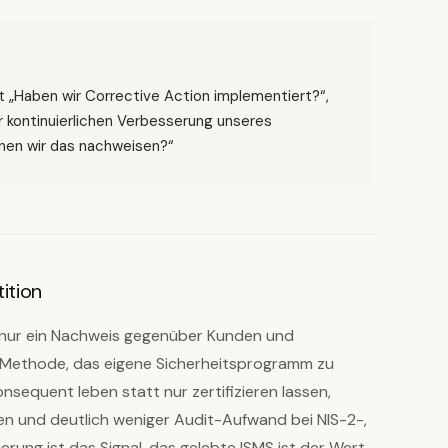
t „Haben wir Corrective Action implementiert?“,
r kontinuierlichen Verbesserung unseres
nen wir das nachweisen?“
ition
ht nur ein Nachweis gegenüber Kunden und
te Methode, das eigene Sicherheitsprogramm zu
onsequent leben statt nur zertifizieren lassen,
n und deutlich weniger Audit-Aufwand bei NIS-2-,
rung ist das Signal, das gelebte ISMS ist der Wert.