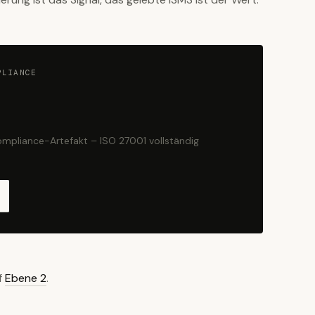
PLIANCE
ompliance-Artefakt – ISO 27001 vollständig
f
Ebene 2
.