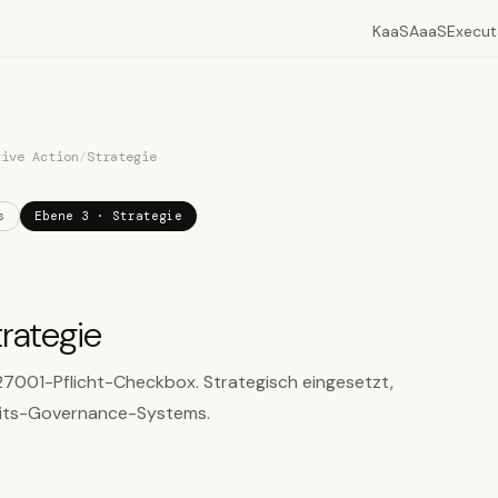
KaaS
AaaS
Execut
tive Action
/
Strategie
s
Ebene 3 · Strategie
trategie
-27001-Pflicht-Checkbox. Strategisch eingesetzt,
rheits-Governance-Systems.