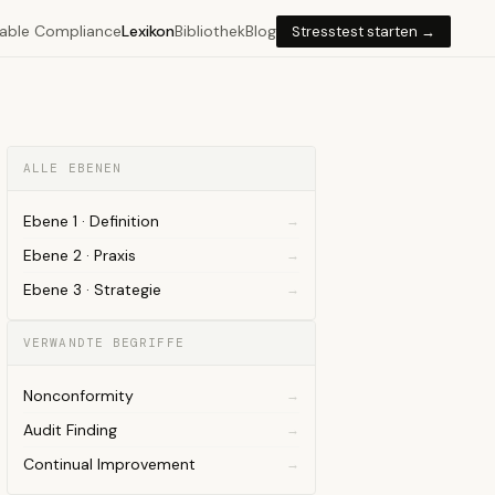
able Compliance
Lexikon
Bibliothek
Blog
Stresstest starten →
ALLE EBENEN
Ebene 1 · Definition
Ebene 2 · Praxis
Ebene 3 · Strategie
VERWANDTE BEGRIFFE
Nonconformity
Audit Finding
Continual Improvement