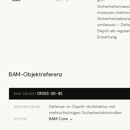
DORA
Art. 9
IKT-
Sicherheitsmas
muessen mehrer
Sicherheitseben
umfassen – Defe
Depth als regula
Erwartung.
BAM-Objektreferenz
CROSS-DD-01
BAM-OBJEKT
Defense-in-Depth-Architektur mit
BESCHREIBUNG
mehrschichtigen Sicherheitskontrollen
BAM Core →
GITHUB