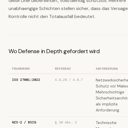
diese Linie ueberwindet, vollstaendig schutzlos. Mehrere
unabhaengige Schichten stellen sicher, dass das Versage
Kontrolle nicht den Totalausfall bedeutet.
Wo Defense in Depth gefordert wird
FRAMEWORK
REFERENZ
ANFORDERUNG
ISO 27001:2022
A.8.20 / A.8.7
Netzwerksicherhe
Schutz vor Malwa
Mehrschichtige
Sicherheitsarchit
als implizite
Anforderung.
NIS-2 / BSIG
§ 30 Abs. 2
Technische