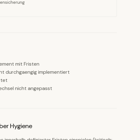
tensicherung
ment mit Fristen
cht durchgaengig implementiert
stet
wechsel nicht angepasst
ber Hygiene
nerhalb definierter Fristen einspielen (kritisch: