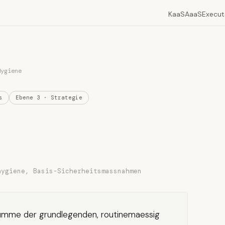
KaaS
AaaS
Execut
Hygiene
s
Ebene 3 · Strategie
hygiene, Basis-Sicherheitsmassnahmen
umme der grundlegenden, routinemaessig