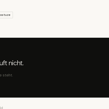
osture
ft nicht.
e steht.
ld