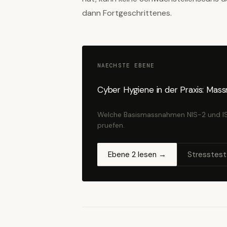
dann Fortgeschrittenes.
NAECHSTE EBENE
Cyber Hygiene in der Praxis: Ma
Welche Basismassnahmen NIS-2 und IS
pruefen.
Ebene 2 lesen →
Stresstest