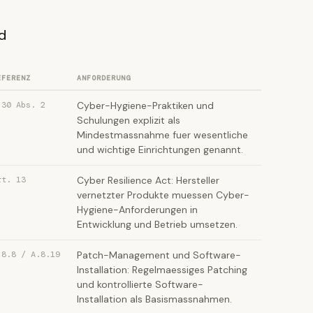
d
EFERENZ
ANFORDERUNG
 30 Abs. 2
Cyber-Hygiene-Praktiken und
Schulungen explizit als
Mindestmassnahme fuer wesentliche
und wichtige Einrichtungen genannt.
rt. 13
Cyber Resilience Act: Hersteller
vernetzter Produkte muessen Cyber-
Hygiene-Anforderungen in
Entwicklung und Betrieb umsetzen.
.8.8 / A.8.19
Patch-Management und Software-
Installation: Regelmaessiges Patching
und kontrollierte Software-
Installation als Basismassnahmen.