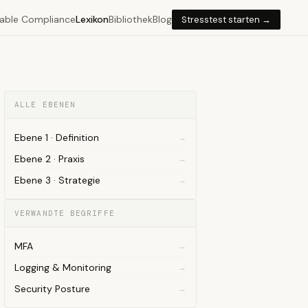
able Compliance
Lexikon
Bibliothek
Blog
Stresstest starten →
ALLE EBENEN
Ebene 1 · Definition
Ebene 2 · Praxis
Ebene 3 · Strategie
VERWANDTE BEGRIFFE
MFA
Logging & Monitoring
Security Posture