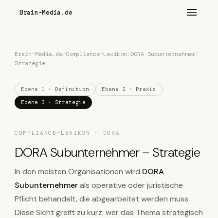
Brain-Media.de
Brain-Media.de
/
Compliance-Lexikon
/
DORA Subunternehmer
/
Strategie
Ebene 1 · Definition
Ebene 2 · Praxis
Ebene 3 · Strategie
COMPLIANCE-LEXIKON · DORA
DORA Subunternehmer – Strategie
In den meisten Organisationen wird
DORA
Subunternehmer
als operative oder juristische
Pflicht behandelt, die abgearbeitet werden muss.
Diese Sicht greift zu kurz: wer das Thema strategisch