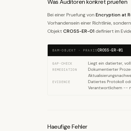
Was Auditoren konkret pruefen
Bei einer Pruefung von
Encryption at R
Vorhandensein einer Richtlinie, sonde
Objekt
CROSS-ER-01
definiert im Evi
CROSS-ER-01
BAM-OBJEKT · PRAXIS
Liegt ein datierter, v
GAP-CHECK
Dokumentierter Proze
REMEDIATION
Aktualisierungsnachwe
Datiertes Protokoll o
EVIDENCE
Verantwortlichem -- m
Haeufige Fehler