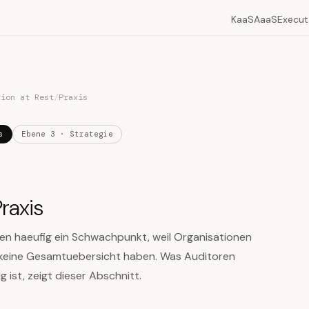
KaaS
AaaS
Execut
tion at Rest
/
Praxis
s
Ebene 3 · Strategie
raxis
gen haeufig ein Schwachpunkt, weil Organisationen
r keine Gesamtuebersicht haben. Was Auditoren
ist, zeigt dieser Abschnitt.