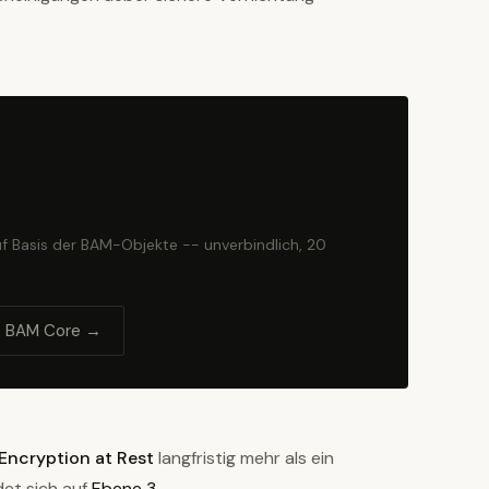
f Basis der BAM-Objekte -- unverbindlich, 20
BAM Core →
Encryption at Rest
langfristig mehr als ein
det sich auf
Ebene 3
.