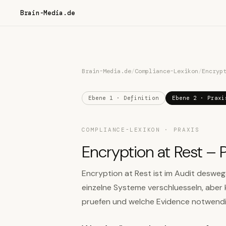
Brain-Media.de
Brain-Media.de
/
Compliance-Lexikon
/
Encryp
Ebene 1 · Definition
Ebene 2 · Praxi
COMPLIANCE-LEXIKON · PRAXIS
Encryption at Rest – P
Encryption at Rest ist im Audit deswe
einzelne Systeme verschluesseln, abe
pruefen und welche Evidence notwendig 