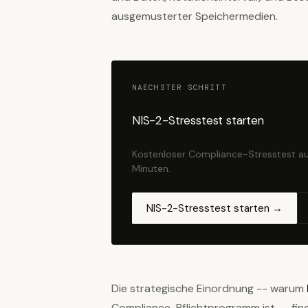
ausgemusterter Speichermedien.
NAECHSTER SCHRITT
NIS-2-Stresstest starten
Kostenloser Compliance-Stresstest au
Minuten.
NIS-2-Stresstest starten →
Die strategische Einordnung -- warum
Compliance-Pflichtprogramm ist -- fin