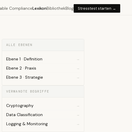
able Compliance
Lexikon
Bibliothek
Blog
Stresstest starten →
ALLE EBENEN
Ebene 1 · Definition
Ebene 2 · Praxis
Ebene 3 · Strategie
VERWANDTE BEGRIFFE
Cryptography
Data Classification
Logging & Monitoring