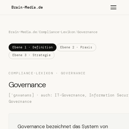
Brain-Media.de
Brain-Media.de
/
Compliance-Lexikon
/
Governance
Ebene 1 · Definition
Ebene 2 · Praxis
Ebene 3 · Strategie
COMPLIANCE-LEXIKON · GOVERNANCE
Governance
[ˈɡʌvənəns] · auch: IT-Governance, Information Secur
Governance
Governance bezeichnet das System von