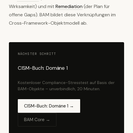
Wirksamkeit) und mit
Remediation
(der Plan für
offene Gaps). BAM bildet diese Verknüpfungen im
Cross-Framework-Objektmodell ab.
NÄCHSTER SCHRITT
CISM-Buch: Domäne 1
Kostenloser Compliance-Stresstest auf Basis der
BAM-Objekte – unverbindlich, 20 Minuten.
CISM-Buch: Domäne 1 →
BAM Core →