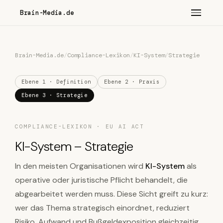
Brain-Media.de
Brain-Media.de
/
Compliance-Lexikon
/
KI-System
/
Strategie
Ebene 1 · Definition
Ebene 2 · Praxis
Ebene 3 · Strategie
COMPLIANCE-LEXIKON · EU AI ACT
KI-System – Strategie
In den meisten Organisationen wird
KI-System
als
operative oder juristische Pflicht behandelt, die
abgearbeitet werden muss. Diese Sicht greift zu kurz:
wer das Thema strategisch einordnet, reduziert
Risiko, Aufwand und Bußgeldexposition gleichzeitig,