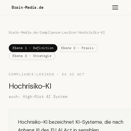
Brain-Media.de
Brain-Media.de
/
Compliance-Lexikon
/
Hochrisiko-KI
Ebene 1 · Definition
Ebene 2 · Praxis
Ebene 3 · Strategie
COMPLIANCE-LEXIKON · EU AI ACT
Hochrisiko-KI
auch: High-Risk AI System
Hochrisiko-KI bezeichnet KI-Systeme, die nach
Anhang III des EU AI Act in sensiblen