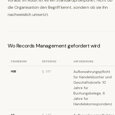
voraus. Im Audit ist es ein Standardpruefpunkt: nicht ob
die Organisation den Begriff kennt, sondern ob sie ihn
nachweislich umsetzt.
Wo Records Management gefordert wird
FRAMEWORK
REFERENZ
ANFORDERUNG
HGB
§ 257
Aufbewahrungspflicht
für Handelsbücher und
Geschäftsbriefe: 10
Jahre für
Buchungsbelege, 6
Jahre für
Handelskorrespondenz.