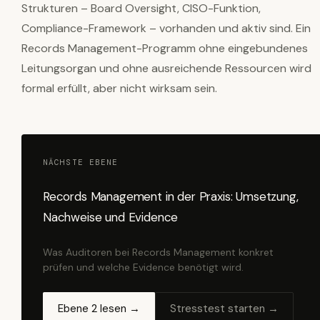
Strukturen – Board Oversight, CISO-Funktion,
Compliance-Framework – vorhanden und aktiv sind. Ein
Records Management-Programm ohne eingebundenes
Leitungsorgan und ohne ausreichende Ressourcen wird
formal erfüllt, aber nicht wirksam sein.
NÄCHSTE EBENE
Records Management in der Praxis: Umsetzung,
Nachweise und Evidence
Was Auditoren bei Records Management konkret
prüfen und welche Evidence benötigt wird.
Ebene 2 lesen →
Stresstest starten →