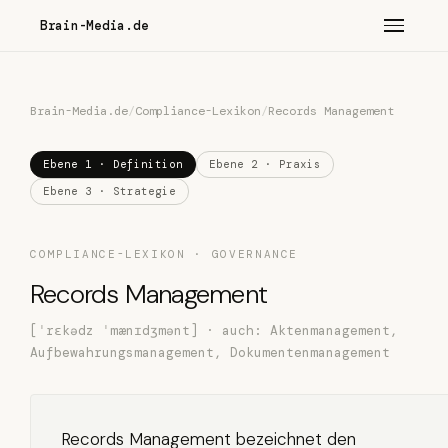
Brain-Media.de
Brain-Media.de
/
Compliance-Lexikon
/
Records Management
Ebene 1 · Definition
Ebene 2 · Praxis
Ebene 3 · Strategie
COMPLIANCE-LEXIKON · GOVERNANCE
Records Management
[ˈrɛkədz ˈmænɪdʒmənt] · auch: Aktenmanagement,
Aufbewahrungsmanagement, Dokumentenmanagement
Records Management bezeichnet den