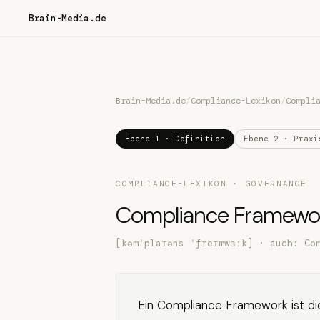
Brain-Media.de
Brain-Media.de
/
Compliance-Lexikon
/
Compli
Ebene 1 · Definition
Ebene 2 · Praxi
COMPLIANCE-LEXIKON · GOVERNANCE
Compliance Framewo
[kəmˈplaɪəns ˈfreɪmwɜːk] · auch: Co
Ein Compliance Framework ist die