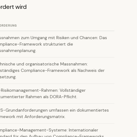
dert wird
ORDERUNG
snahmen zum Umgang mit Risiken und Chancen: Das
pliance-Framework strukturiert die
ssnahmenplanung.
hnische und organisatorische Massnahmen:
lständiges Compliance-Framework als Nachweis der
setzung.
-Risikomanagement-Rahmen: Vollständiger
umentierter Rahmen als DORA-Pflicht.
S-Grundanforderungen umfassen ein dokumentiertes
mework mit Anforderungsmatrix.
pliance-Management-Systeme: Internationaler
ndard für den Aufbau von Compliance-Frameworks.