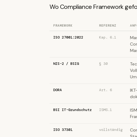
Wo Compliance Framework gefor
FRAMEWORK
REFERENZ
ANF
ISO 27001:2022
Kap. 6.1
Mas
Com
Ma
NIS-2 / BSIG
§ 30
Tec
Vol
Um
DORA
Art. 6
IKT
dok
BSI IT-Grundschutz
ISMS.1
ISM
Fra
ISO 37301
vollständig
Com
Sta