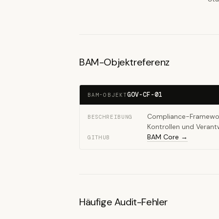
BAM-Objektreferenz
GOV-CF-01
BAM-OBJEKT
Compliance-Framewor
BESCHREIBUNG
Kontrollen und Verant
BAM Core →
GITHUB
Häufige Audit-Fehler