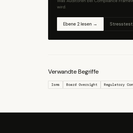
Was Auditoren bei Compliance Framew
wird.
Ebene 2 lesen →
Stresstest
Verwandte Begriffe
Isms
Board Oversight
Regulatory Com