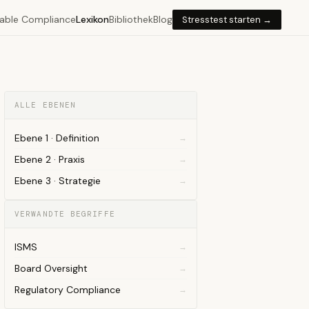
able Compliance
Lexikon
Bibliothek
Blog
Stresstest starten →
ALLE EBENEN
Ebene 1 · Definition
Ebene 2 · Praxis
Ebene 3 · Strategie
VERWANDTE BEGRIFFE
ISMS
Board Oversight
Regulatory Compliance