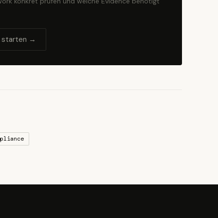
ork konkret prüfen und welche Evidence benötigt
 starten →
pliance