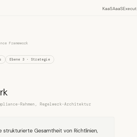
KaaS
AaaS
Execut
ance Framework
s
Ebene 3 · Strategie
rk
mpliance-Rahmen, Regelwerk-Architektur
 strukturierte Gesamtheit von Richtlinien,