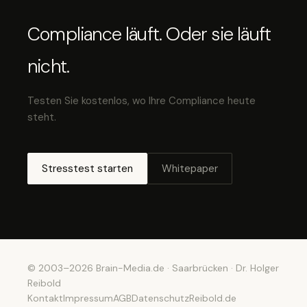
Compliance läuft. Oder sie läuft
nicht.
Testen Sie kostenlos, wo Ihre Compliance heute
steht.
Stresstest starten
Whitepaper
© 2003–2026 Brain-Media.de · Saarbrücken · Dr. Holger
Reibold
Kontakt
Impressum
AGB
Datenschutz
Reibold.de