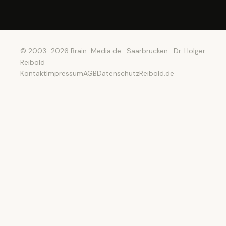
© 2003–2026 Brain-Media.de · Saarbrücken · Dr. Holger
Reibold
Kontakt
Impressum
AGB
Datenschutz
Reibold.de