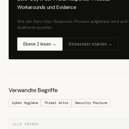
Workarounds und Evidence
Wie der Zero-Day-Response-Prozess aufgebaut wird und
Auditoren pruefen.
Ebene 2 lesen →
Stresstest starten →
Verwandte Begriffe
Cyber Hygiene
Threat Actor
Security Posture
ALLE EBENEN