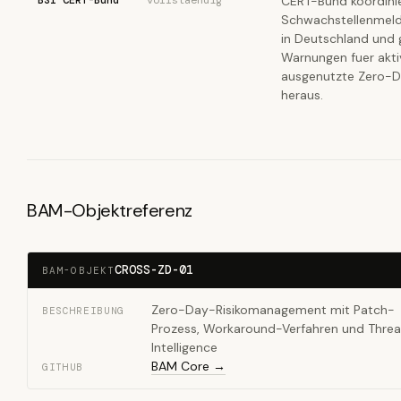
BSI CERT-Bund
vollstaendig
CERT-Bund koordini
Schwachstellenmel
in Deutschland und 
Warnungen fuer akti
ausgenutzte Zero-
heraus.
BAM-Objektreferenz
CROSS-ZD-01
BAM-OBJEKT
Zero-Day-Risikomanagement mit Patch-
BESCHREIBUNG
Prozess, Workaround-Verfahren und Threa
Intelligence
BAM Core →
GITHUB