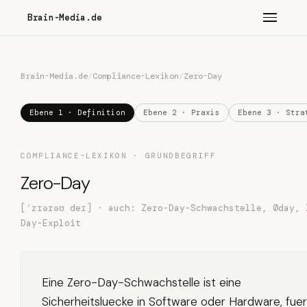
Brain-Media.de
Brain-Media.de
/
Compliance-Lexikon
/
Zero-Day
Ebene 1 · Definition
Ebene 2 · Praxis
Ebene 3 · Stra
COMPLIANCE-LEXIKON · GRUNDBEGRIFF
Zero-Day
[ˈzɪərəʊ deɪ] · auch: Zero-Day-Schwachstelle, 0day, 
Day-Exploit
Eine Zero-Day-Schwachstelle ist eine
Sicherheitsluecke in Software oder Hardware, fuer