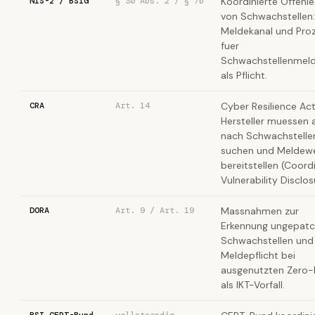
NIS-2 / BSIG
§ 30 Abs. 2 / § 7b
Koordinierte Offenl
von Schwachstellen:
Meldekanal und Pro
fuer
Schwachstellenmel
als Pflicht.
CRA
Art. 14
Cyber Resilience Act
Hersteller muessen a
nach Schwachstelle
suchen und Meldew
bereitstellen (Coord
Vulnerability Disclos
DORA
Art. 9 / Art. 19
Massnahmen zur
Erkennung ungepatc
Schwachstellen und
Meldepflicht bei
ausgenutzten Zero
als IKT-Vorfall.