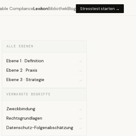
able Compliance
Lexikon
Bibliothek
Blog
Stresstest starten →
ALLE EBENEN
Ebene 1 · Definition
Ebene 2 · Praxis
Ebene 3 · Strategie
VERWANDTE BEGRIFFE
Zweckbindung
Rechtsgrundlagen
Datenschutz-Folgenabschätzung