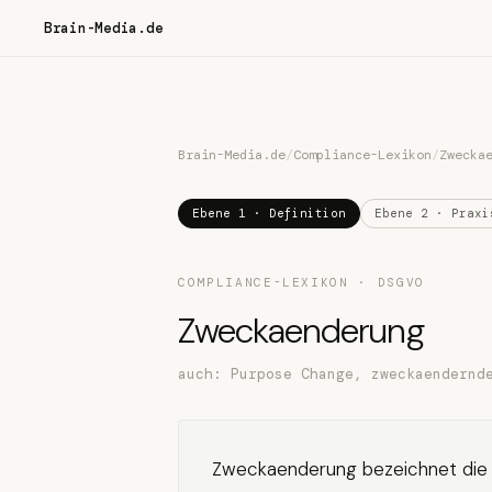
Brain-Media.de
Brain-Media.de
/
Compliance-Lexikon
/
Zwecka
Ebene 1 · Definition
Ebene 2 · Praxi
COMPLIANCE-LEXIKON · DSGVO
Zweckaenderung
auch: Purpose Change, zweckaendernd
Zweckaenderung bezeichnet die