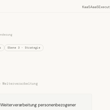
KaaS
AaaS
Execut
enderung
s
Ebene 3 · Strategie
e Weiterverarbeitung
 Weiterverarbeitung personenbezogener