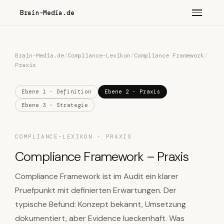
Brain-Media.de
Brain-Media.de
/
Compliance-Lexikon
/
Compliance Framework
/
Praxis
Ebene 1 · Definition
Ebene 2 · Praxis
Ebene 3 · Strategie
COMPLIANCE-LEXIKON · PRAXIS
Compliance Framework – Praxis
Compliance Framework ist im Audit ein klarer
Pruefpunkt mit definierten Erwartungen. Der
typische Befund: Konzept bekannt, Umsetzung
dokumentiert, aber Evidence lueckenhaft. Was